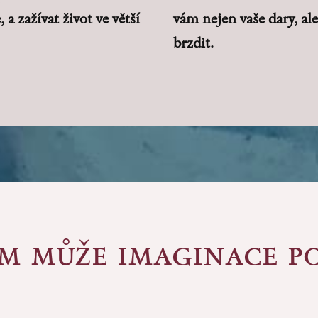
a zažívat život ve větší
vám nejen vaše dary, al
brzdit.
ám může imaginace p