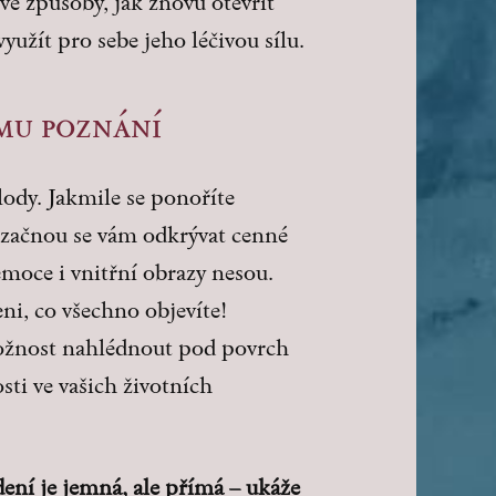
vé způsoby, jak znovu otevřít
využít pro sebe jeho léčivou sílu.
ímu poznání
lody. Jakmile se ponoříte
, začnou se vám odkrývat cenné
 emoce i vnitřní obrazy nesou.
i, co všechno objevíte!
žnost nahlédnout pod povrch
osti ve vašich životních
ení je jemná, ale přímá – ukáže