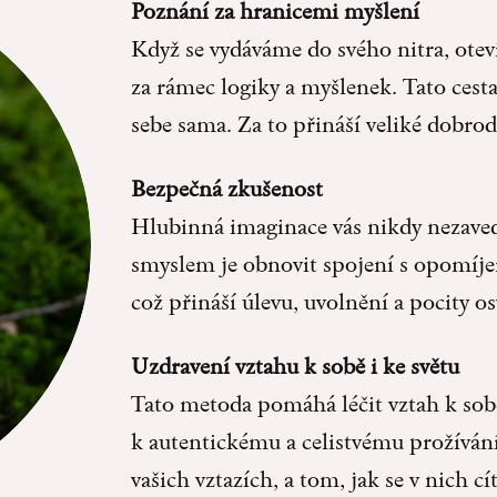
Poznání za hranicemi myšlení
Když se vydáváme do svého nitra, ote
za rámec logiky a myšlenek. Tato cest
sebe sama. Za to přináší veliké dobrodr
Bezpečná zkušenost
Hlubinná imaginace vás nikdy nezavede
smyslem je obnovit spojení s opomíje
což přináší úlevu, uvolnění a pocity o
Uzdravení vztahu k sobě i ke světu
Tato metoda pomáhá léčit vztah k sobě
k autentickému a celistvému prožívání 
vašich vztazích, a tom, jak se v nich cít