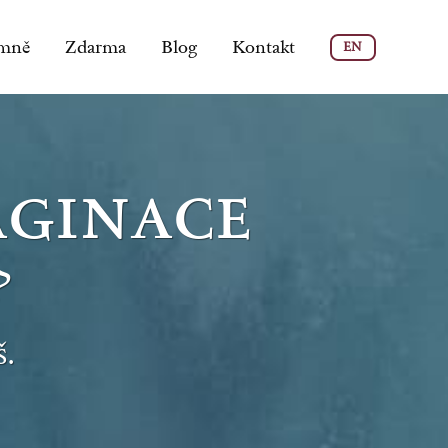
mně
Zdarma
Blog
Kontakt
EN
aginace
?
š.