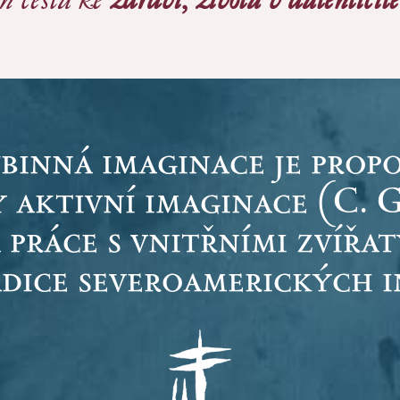
binná imaginace je propo
 aktivní imaginace (C. G
 práce s vnitřními zvířat
adice severoamerických i