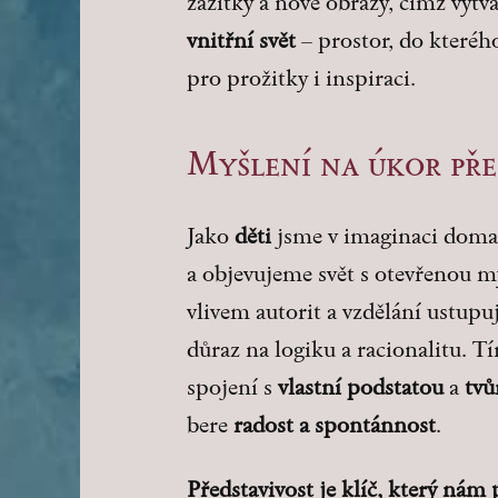
zážitky a nové obrazy, čímž vytv
vnitřní svět
– prostor, do které
pro prožitky i inspiraci.
Myšlení na úkor pře
Jako
děti
jsme v imaginaci doma 
a objevujeme svět s otevřenou m
vlivem autorit a vzdělání ustupuj
důraz na logiku a racionalitu. T
spojení s
vlastní podstatou
a
tvů
bere
radost a spontánnost
.
Představivost je klíč, který ná