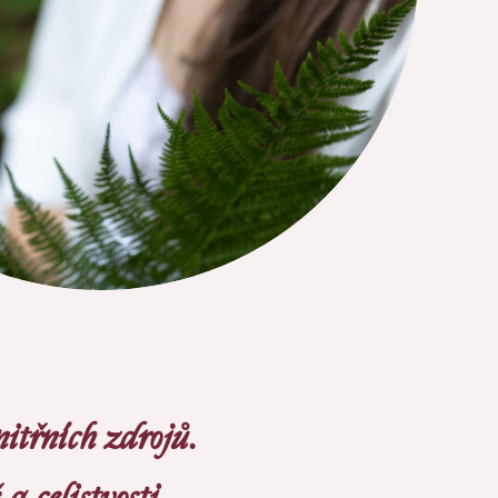
nitřních zdrojů.
a celistvosti.