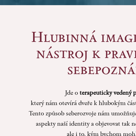
Hlubinná imagi
nástroj k pra
sebepozná
Jde o
terapeuticky vedený 
který nám otevírá dveře k hlubokým čás
Tento způsob seberozvoje nám umožňuje 
aspekty naší identity a objevovat tak n
ale i to, kým bychom mohl