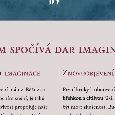
m spočívá dar imagi
t imaginace
Znovuobjevení 
zení máme. Běžně se
První kroky k obnoven
nočním snění, je také
křehkou a citlivou
fází
avivost propojuje naše
být moje zkušenost. Bu