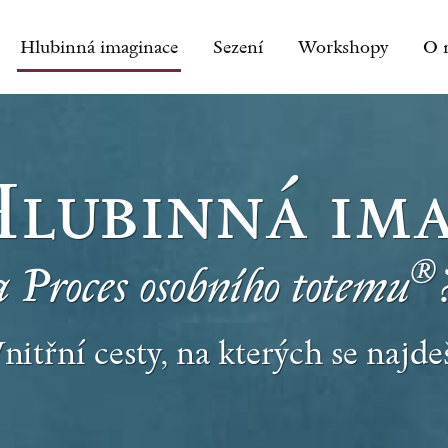
Hlubinná imaginace
Sezení
Workshopy
O 
Hlubinná im
®
a Proces osobního totemu
nitřní cesty, na kterých se najde