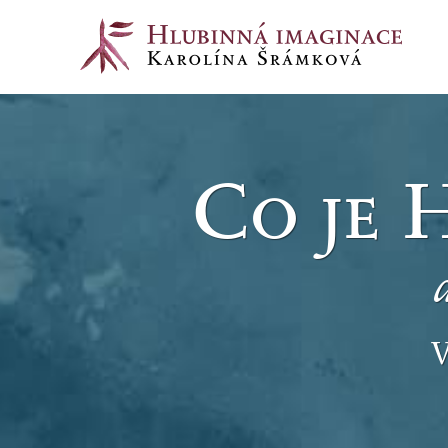
Co je 
V