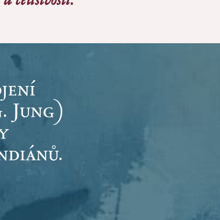
jení
. Jung)
y
ndiánů.