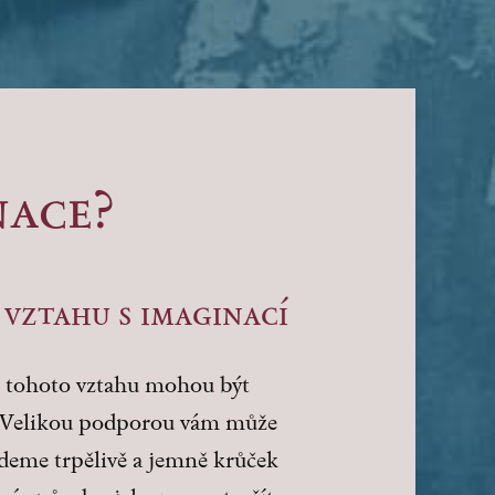
nace?
vztahu s imaginací
í tohoto vztahu mohou být
. Velikou podporou vám může
deme trpělivě a jemně krůček