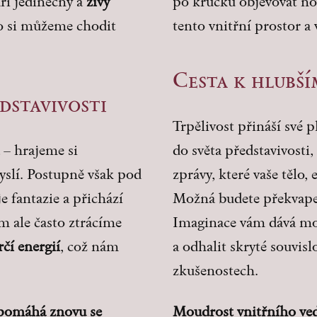
áří jedinečný a
živý
po krůčku objevovat no
ho si můžeme chodit
tento vnitřní prostor a 
Cesta k hlubš
dstavivosti
Trpělivost přináší své p
– hrajeme si
do světa představivosti
yslí. Postupně však pod
zprávy, které vaše tělo,
e fantazie a přichází
Možná budete překvapen
ím ale často ztrácíme
Imaginace vám dává mo
rčí energií
, což nám
a odhalit skryté souvisl
zkušenostech.
m pomáhá znovu se
Moudrost vnitřního ved