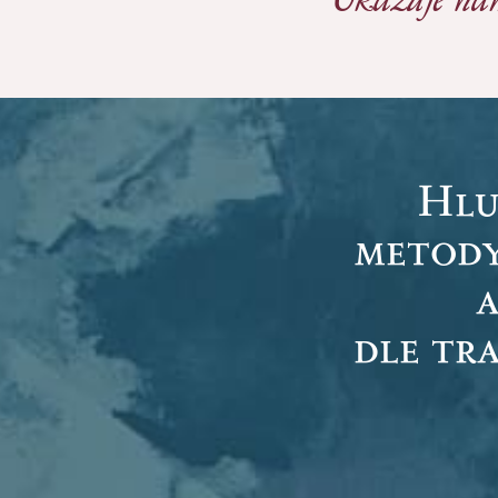
Hlu
metody
a
dle tr