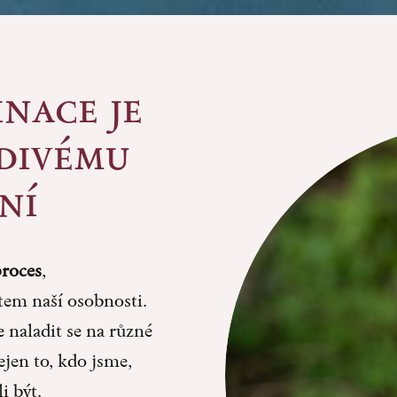
nace je
vdivému
ní
proces
,
tem naší osobnosti.
naladit se na různé
ejen to, kdo jsme,
i být.