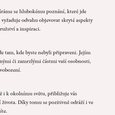
víráme se hlubokému poznání, které jde
a vyžaduje odvahu objevovat skryté aspekty
užství a inspiraci.
 tam, kde byste nebyli připraveni. Jejím
nými či zamrzlými částmi vaší osobnosti,
svobození.
 i k okolnímu světu, přibližuje vás
života. Díky tomu se pozitivně odráží i ve
íte.