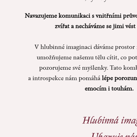
Navazujeme komunikaci s vnitřními průvo
zvířat a necháváme se jimi vést 
V hlubinné imaginaci dáváme prostor
umožňujeme našemu tělu cítit, co pot
pozorujeme své myšlenky. Tato komb
a introspekce nám pomáhá
lépe porozum
emocím i touhám.
Hlubinná imag
Ukazuje ná