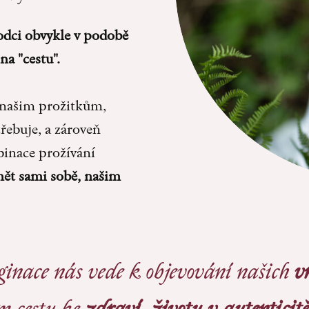
dci obvykle v podobě
na "cestu".
 našim prožitkům,
řebuje, a zároveň
inace prožívání
ět sami sobě, našim
inace nás vede k objevování našich
v
m cestu ke
zdraví, životu v autenticitě 