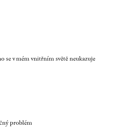
oho se v mém vnitřním světě neukazuje
tečný problém