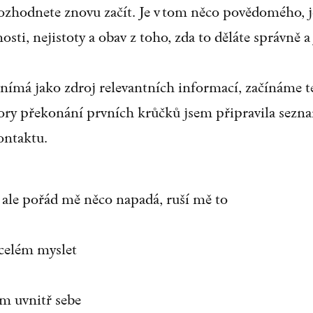
ozhodnete znovu začít. Je v tom něco povědomého, je
ti, nejistoty a obav z toho, zda to děláte správně a 
ímá jako zdroj relevantních informací, začínáme ted
ory překonání prvních krůčků jsem připravila sezna
kontaktu.
, ale pořád mě něco napadá, ruší mě to
 celém myslet
ám uvnitř sebe