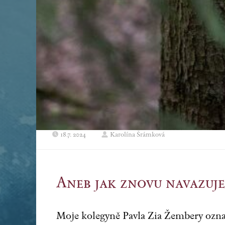
18.7. 2024
Karolína Šrámková
Aneb jak znovu navazuje
Moje kolegyně Pavla Zia Žembery ozna