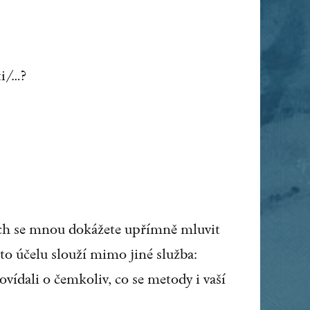
ti/…?
 nich se mnou dokážete upřímně mluvit
uto účelu slouží mimo jiné služba:
vídali o čemkoliv, co se metody i vaší