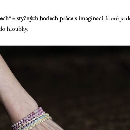
lech“ = styčných bodech práce s imaginací
, které je
 do hloubky.