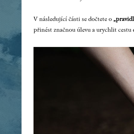
V následující části se dočtete o
„pravid
přinést značnou úlevu a urychlit cestu