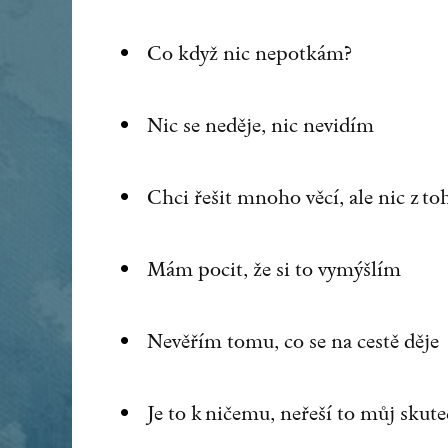
Co když nic nepotkám?
Nic se neděje, nic nevidím
Chci řešit mnoho věcí, ale nic z t
Mám pocit, že si to vymýšlím
Nevěřím tomu, co se na cestě děje
Je to k ničemu, neřeší to můj sku