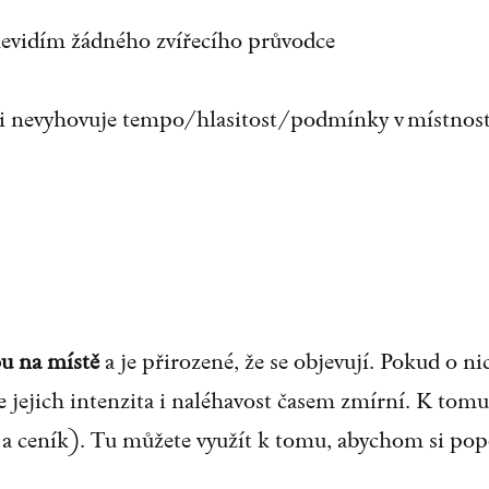
e nevidím žádného zvířecího průvodce
mi nevyhovuje tempo/hlasitost/podmínky v místnos
u na místě
a je přirozené, že se objevují. Pokud o
se jejich intenzita i naléhavost časem zmírní. K tom
a ceník). Tu můžete využít k tomu, abychom si popo