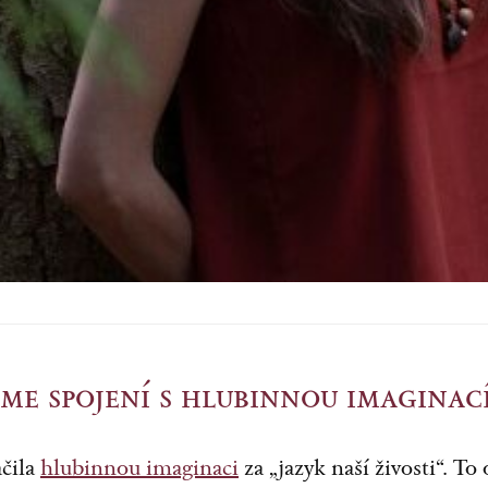
me spojení s hlubinnou imaginac
čila
hlubinnou imaginaci
za „jazyk naší živosti“. To