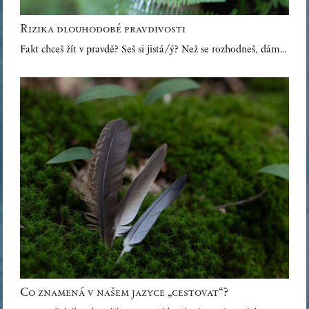
Rizika dlouhodobé pravdivosti
Fakt chceš žít v pravdě? Seš si jistá/ý? Než se rozhodneš, dám…
Co znamená v našem jazyce „cestovat“?