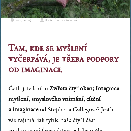
20.2. 2025
Karolína Šrámková
Tam, kde se myšlení
vyčerpává, je třeba podpory
od imaginace
Četli jste knihu
Zvířata čtyř oken; Integrace
myšlení, smyslového vnímání, cítění
a imaginace
od Stephena Gallegose? Jestli
vás zajímá, jak tyhle naše čtyři části
spolupracují (respektive, jak by měly