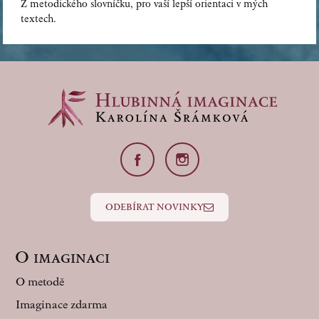
Z metodického slovníčku, pro vaší lepší orientaci v mých
textech.
ODEBÍRAT NOVINKY
O imaginaci
O metodě
Imaginace zdarma