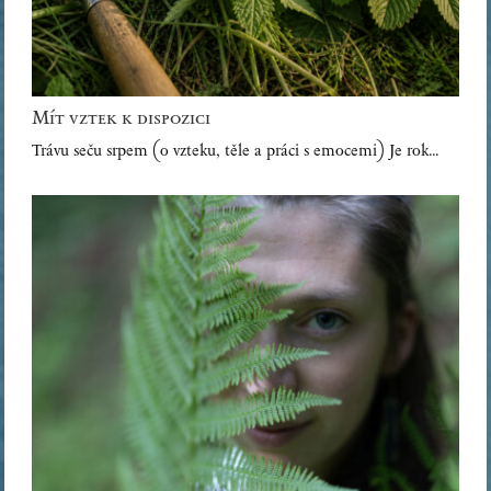
Mít vztek k dispozici
Trávu seču srpem (o vzteku, těle a práci s emocemi) Je rok…